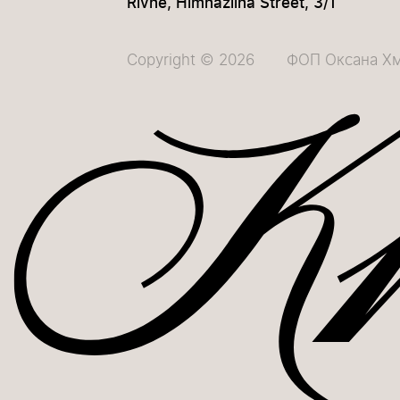
Rivne, Himnaziina Street, 3/1
Сopyright © 2026
ФОП Оксана Х