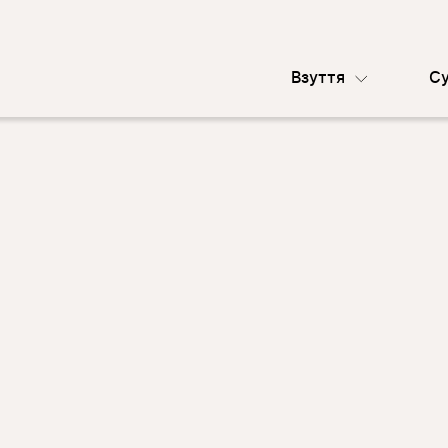
Взуття
С