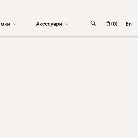
умки
Аксесуари
(
0
)
En