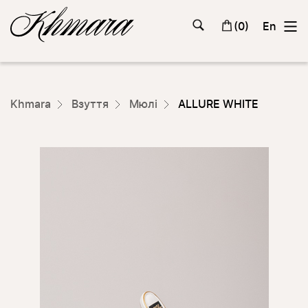
(
0
)
En
Khmara
Взуття
Мюлі
ALLURE WHITE