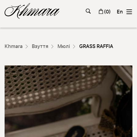
(
0
)
En
Khmara
Взуття
Мюлі
GRASS RAFFIA