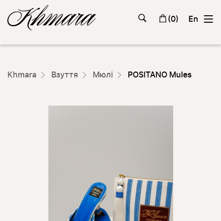
(
0
)
En
Khmara
Взуття
Мюлі
POSITANO Mules